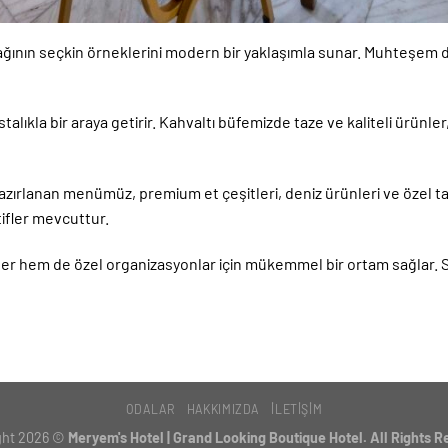
ının seçkin örneklerini modern bir yaklaşımla sunar. Muhteşem de
kla bir araya getirir. Kahvaltı büfemizde taze ve kaliteli ürünler,
rlanan menümüz, premium et çeşitleri, deniz ürünleri ve özel tari
tifler mevcuttur.
ler hem de özel organizasyonlar için mükemmel bir ortam sağlar.
ODALAR
HAKKIMIZDA
İLETIŞIM
ght 2026 ©
Meryem's Hotel | Grand Looking Boutique Hotel. All Rights 